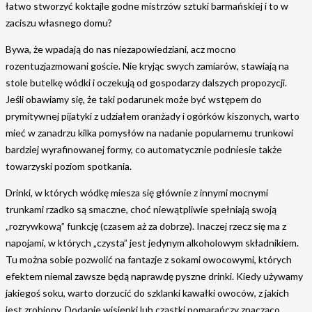
łatwo stworzyć koktajle godne mistrzów sztuki barmańskiej i to w
zaciszu własnego domu?
Bywa, że wpadają do nas niezapowiedziani, acz mocno
rozentuzjazmowani goście. Nie kryjąc swych zamiarów, stawiają na
stole butelkę wódki i oczekują od gospodarzy dalszych propozycji.
Jeśli obawiamy się, że taki podarunek może być wstępem do
prymitywnej pijatyki z udziałem oranżady i ogórków kiszonych, warto
mieć w zanadrzu kilka pomysłów na nadanie popularnemu trunkowi
bardziej wyrafinowanej formy, co automatycznie podniesie także
towarzyski poziom spotkania.
Drinki, w których wódkę miesza się głównie z innymi mocnymi
trunkami rzadko są smaczne, choć niewątpliwie spełniają swoją
„rozrywkową” funkcję (czasem aż za dobrze). Inaczej rzecz się ma z
napojami, w których „czysta” jest jedynym alkoholowym składnikiem.
Tu można sobie pozwolić na fantazje z sokami owocowymi, których
efektem niemal zawsze będą naprawdę pyszne drinki. Kiedy używamy
jakiegoś soku, warto dorzucić do szklanki kawałki owoców, z jakich
jest zrobiony. Dodanie wisienki lub cząstki pomarańczy znacząco