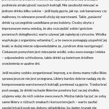
podniesie atrakcyjność naszych koktajli. Nie zaszkodzi mieszać w
jednym drinku kilku soków – jeśli będą gęste, jak np. sok bananowy czy
malinowy, to wlewane powoli ułożą się warstwami. Takie „pasiaste”
drinki są szczególnie uwielbiane przez kobiety. Osoby obyte z
imprezowym menu wiedzą, że aby oszczędzić sobie i gościom
porannych dolegliwości, warto używać jak najwięcej cytrusów. Wódka
wypłukuje z organizmu witaminę C, a te owoce pomagają uzupełnić jej
braki, w dużej mierze odpowiedzialne za „syndrom dnia następnego”.
Ciekawym pomysłem jest mieszanie wódki, soku owocowego i mleka
– odpowiednio schłodzone, takie drinki są świetnym źródłem
orzeźwienia w upalne dni.
Jeśli musimy szybko zorganizować imprezę, a w domu mamy tylko likier,
sprawa jeszcze nie jest przegrana. Likiery bardzo dobrze nadają się do
komponowania warstwowych koktajli, ponieważ są gęste. Trzeba brać
pod uwagę, że drinki na bazie likierów powinny być raczej słodkie,
użyjemy więc do nich soków owocowych. Można także łączyć ze sobą
same likiery o różnych smakach i konsystencjach – warto zaufać
swojej intuicji podczas doboru składników, bo żaden trunek nie