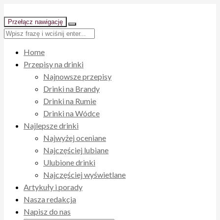
Przełącz nawigację
Home
Przepisy na drinki
Najnowsze przepisy
Drinki na Brandy
Drinki na Rumie
Drinki na Wódce
Najlepsze drinki
Najwyżej oceniane
Najczęściej lubiane
Ulubione drinki
Najczęściej wyświetlane
Artykuły i porady
Nasza redakcja
Napisz do nas