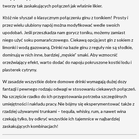
tworzy tak zaskakujących połączeń jak właśnie likier.
Któż nie słyszał o klasycznym połączeniu ginu z tonikiem! Prosty i
przez wielu ulubiony napój można modyfikować wedle swoich
upodobań. Jeśli przeszkadza nam gorycz toniku, możemy zamiast
niego użyć soku pomarańczowego. Ciekawą opcją jest gin z sokiem z
limonki i wodą gazowaną. Drinki na bazie ginu z reguły nie są słodkie,
dominują w nich inne, bardziej „męskie” smaki. Aby wzmocnić
orzeźwiający efekt, warto dodać do napoju pokruszone kostki lodu i
plasterek cytryny.
W zasadzie wszystkie dobre domowe drinki wymagają dużej dozy
fantazji i pewnego rodzaju odwagi w stosowaniu ciekawych połączeń.
Na szczęście rzadko do ich przygotowania potrzeba szczególnych
umiejętności i nakładu pracy. Nie bójmy się eksperymentować także z
rzadziej używanymi trunkami – tequila, whisky, rum, a nawet wina
czekają tylko, by odkryć wszystkie ich tajemnice w najbardziej
zaskakujących kombinacjach!