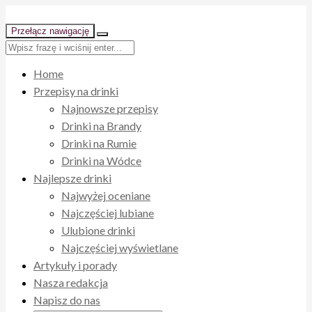
Przełącz nawigację
Home
Przepisy na drinki
Najnowsze przepisy
Drinki na Brandy
Drinki na Rumie
Drinki na Wódce
Najlepsze drinki
Najwyżej oceniane
Najczęściej lubiane
Ulubione drinki
Najczęściej wyświetlane
Artykuły i porady
Nasza redakcja
Napisz do nas