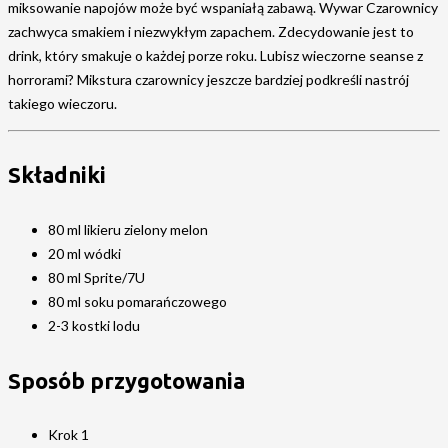
miksowanie napojów może być wspaniałą zabawą. Wywar Czarownicy
zachwyca smakiem i niezwykłym zapachem. Zdecydowanie jest to
drink, który smakuje o każdej porze roku. Lubisz wieczorne seanse z
horrorami? Mikstura czarownicy jeszcze bardziej podkreśli nastrój
takiego wieczoru.
Składniki
80 ml likieru zielony melon
20 ml wódki
80 ml Sprite/7U
80 ml soku pomarańczowego
2-3 kostki lodu
Sposób przygotowania
Krok 1