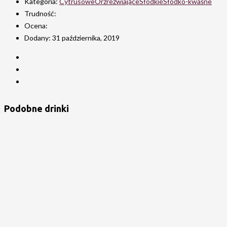
Kategoria:
Cytrusowe
Orzreźwiające
Słodkie
Słodko-kwaśne
Trudność:
Ocena:
Dodany:
31 października, 2019
Podobne drinki