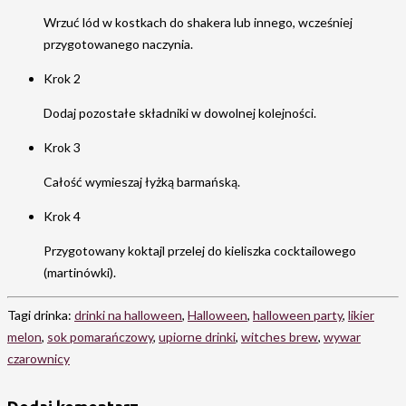
Wrzuć lód w kostkach do shakera lub innego, wcześniej
przygotowanego naczynia.
Krok 2
Dodaj pozostałe składniki w dowolnej kolejności.
Krok 3
Całość wymieszaj łyżką barmańską.
Krok 4
Przygotowany koktajl przelej do kieliszka cocktailowego
(martinówki).
Tagi drinka:
drinki na halloween
,
Halloween
,
halloween party
,
likier
melon
,
sok pomarańczowy
,
upiorne drinki
,
witches brew
,
wywar
czarownicy