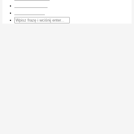
Artykuły i porady
Nasza redakcja
Napisz do nas