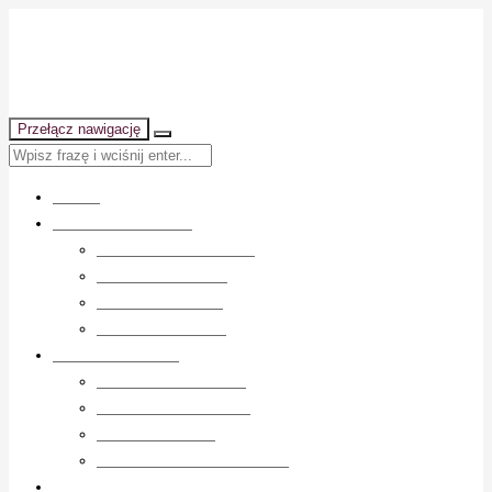
Przełącz nawigację
Home
Przepisy na drinki
Najnowsze przepisy
Drinki na Brandy
Drinki na Rumie
Drinki na Wódce
Najlepsze drinki
Najwyżej oceniane
Najczęściej lubiane
Ulubione drinki
Najczęściej wyświetlane